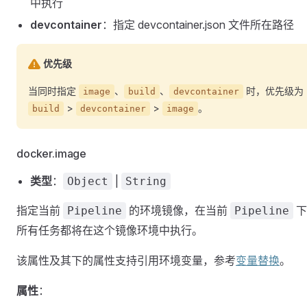
中执行
devcontainer
：指定 devcontainer.json 文件所在路径
优先级
当同时指定
、
、
时，优先级为
image
build
devcontainer
>
>
。
build
devcontainer
image
docker.image
类型
：
|
Object
String
指定当前
的环境镜像，在当前
下
Pipeline
Pipeline
所有任务都将在这个镜像环境中执行。
该属性及其下的属性支持引用环境变量，参考
变量替换
。
属性
：