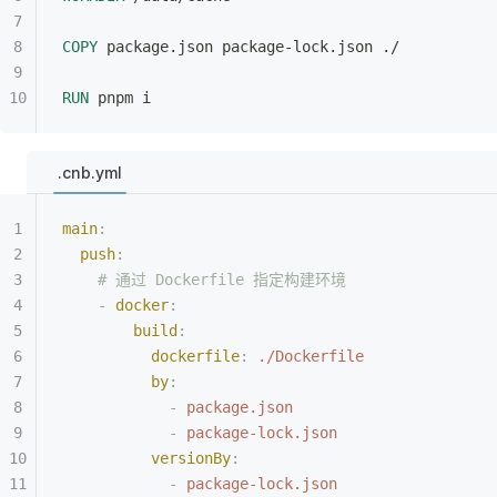
COPY
 package.json package-lock.json ./
RUN
 pnpm i
.cnb.yml
main
:
  push
:
    # 通过 Dockerfile 指定构建环境
    -
 docker
:
        build
:
          dockerfile
:
 ./Dockerfile
          by
:
            -
 package.json
            -
 package-lock.json
          versionBy
:
            -
 package-lock.json