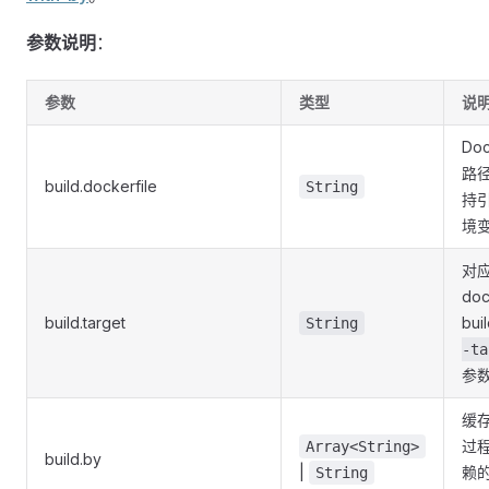
参数说明
：
参数
类型
说
Doc
路
build.dockerfile
String
持
境
对
doc
build.target
bui
String
-ta
参
缓
过
Array<String>
build.by
|
赖
String