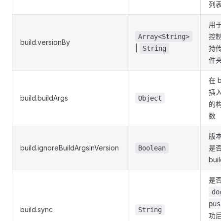
列
用
控
Array<String>
build.versionBy
|
持
String
件
在 b
插
build.buildArgs
Object
的
数
版
build.ignoreBuildArgsInVersion
是
Boolean
bui
是
do
pus
build.sync
String
功