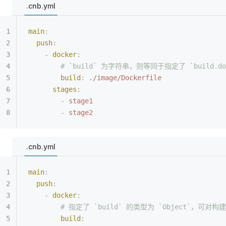
.cnb.yml
main
:
  push
:
    -
 docker
:
        # `build` 为字符串，则等同于指定了 `build.doc
        build
:
 ./image/Dockerfile
      stages
:
        -
 stage1
        -
 stage2
.cnb.yml
main
:
  push
:
    -
 docker
:
        # 指定了 `build` 的类型为 `Object`，
        build
: