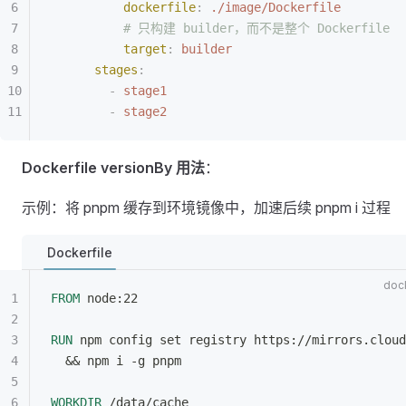
          dockerfile
:
 ./image/Dockerfile
          # 只构建 builder，而不是整个 Dockerfile
          target
:
 builder
      stages
:
        -
 stage1
        -
 stage2
Dockerfile versionBy 用法
：
示例：将 pnpm 缓存到环境镜像中，加速后续 pnpm i 过程
Dockerfile
FROM
 node:22
RUN
 npm config set registry https://mirrors.cloud
  && npm i -g pnpm
WORKDIR
 /data/cache