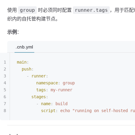
使用
时必须同时配置
，用于匹配
group
runner.tags
织内的自托管构建节点。
示例
：
.cnb.yml
main
:
  push
:
    -
 runner
:
        namespace
:
 group
        tags
:
 my-runner
      stages
:
        -
 name
:
 build
          script
:
 echo "running on self-hosted ru