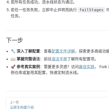
若所有任务成功，流水线状态为通过。
若任一任务失败，立即中止并转而执行
failStages
任务。
下一步
🔧
深入了解配置
：查看
配置文件详解
，探索更多高级功
📖
掌握完整语法
：前往
语法手册
了解所有配置项。
🚀
参考真实案例
：需要更多灵感？访问
最佳实践
（在新
， Fork
例仓库或复用其配置，快速定制流水线。
上一页
云原生构建介绍