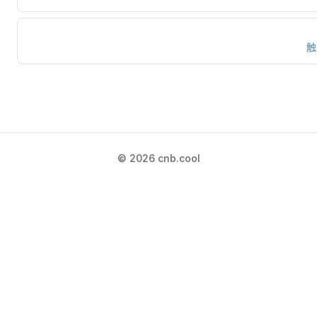
触
© 2026 cnb.cool