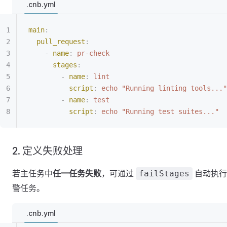
.cnb.yml
main
:
  pull_request
:
    -
 name
:
 pr-check
      stages
:
        -
 name
:
 lint
          script
:
 echo "Running linting tools..."
        -
 name
:
 test
          script
:
 echo "Running test suites..."
2. 定义失败处理
若主任务中
任一任务失败
，可通过
自动执行
failStages
警任务。
.cnb.yml