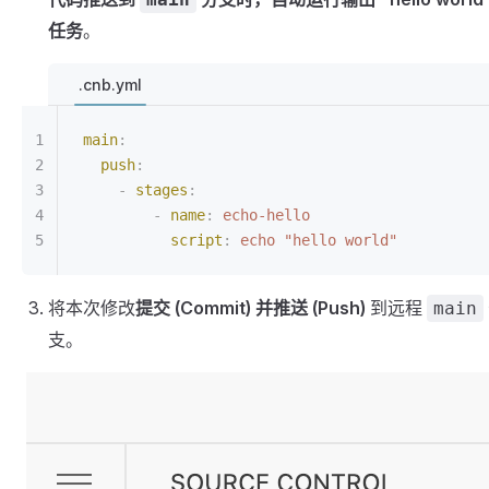
任务
。
.cnb.yml
main
:
  push
:
    -
 stages
:
        -
 name
:
 echo-hello
          script
:
 echo "hello world"
将本次修改
提交 (Commit) 并推送 (Push)
到远程
main
支。