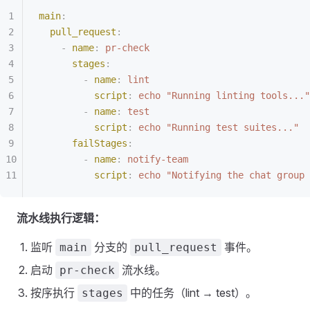
main
:
  pull_request
:
    -
 name
:
 pr-check
      stages
:
        -
 name
:
 lint
          script
:
 echo "Running linting tools..."
        -
 name
:
 test
          script
:
 echo "Running test suites..."
      failStages
:
        -
 name
:
 notify-team
          script
:
 echo "Notifying the chat group 
流水线执行逻辑：
监听
分支的
事件。
main
pull_request
启动
流水线。
pr-check
按序执行
中的任务（lint → test）。
stages