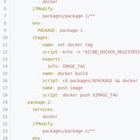
        -
 docker
      ifModify
:
        -
 packages/package-1/**
      env
:
        PACKAGE
:
 package-1
      stages
:
        -
 name
:
 set docker tag
          script
:
 echo -n "${CNB_DOCKER_REGISTRY}
          exports
:
            info
:
 IMAGE_TAG
        -
 name
:
 docker build
          script
:
 cd packages/$PACKAGE && docker 
        -
 name
:
 push image
          script
:
 docker push $IMAGE_TAG
    package-2
:
      services
:
        -
 docker
      ifModify
:
        -
 packages/package-2/**
      env
: