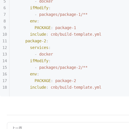
        -
 docker
      ifModify
:
        -
 packages/package-1/**
      env
:
        PACKAGE
:
 package-1
      include
:
 cnb/build-template.yml
    package-2
:
      services
:
        -
 docker
      ifModify
:
        -
 packages/package-2/**
      env
:
        PACKAGE
:
 package-2
      include
:
 cnb/build-template.yml
上一页