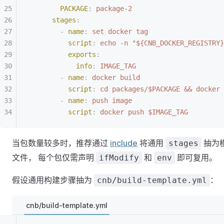
        PACKAGE
:
 package-2
      stages
:
        -
 name
:
 set docker tag
          script
:
 echo -n "${CNB_DOCKER_REGISTRY}
          exports
:
            info
:
 IMAGE_TAG
        -
 name
:
 docker build
          script
:
 cd packages/$PACKAGE && docker 
        -
 name
:
 push image
          script
:
 docker push $IMAGE_TAG
当包数量较多时，推荐通过
include
将通用
抽为
stages
文件， 每个包仅需声明
和
即可复用。
ifModify
env
假设通用构建步骤抽为
：
cnb/build-template.yml
cnb/build-template.yml