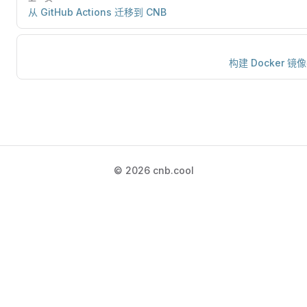
从 GitHub Actions 迁移到 CNB
构建 Docker 镜
© 2026 cnb.cool