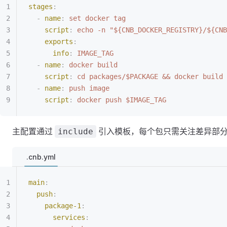
stages
:
  -
 name
:
 set docker tag
    script
:
 echo -n "${CNB_DOCKER_REGISTRY}/${CNB
    exports
:
      info
:
 IMAGE_TAG
  -
 name
:
 docker build
    script
:
 cd packages/$PACKAGE && docker build 
  -
 name
:
 push image
    script
:
 docker push $IMAGE_TAG
主配置通过
引入模板，每个包只需关注差异部
include
.cnb.yml
main
:
  push
:
    package-1
:
      services
: